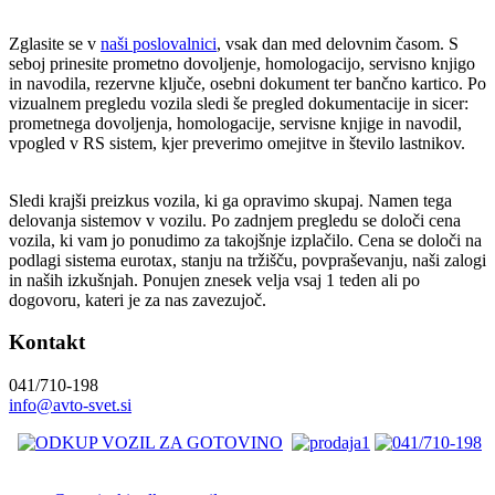
Zglasite se v
naši poslovalnici
, vsak dan med delovnim časom. S
seboj prinesite prometno dovoljenje, homologacijo, servisno knjigo
in navodila, rezervne ključe, osebni dokument ter bančno kartico. Po
vizualnem pregledu vozila sledi še pregled dokumentacije in sicer:
prometnega dovoljenja, homologacije, servisne knjige in navodil,
vpogled v RS sistem, kjer preverimo omejitve in število lastnikov.
Sledi krajši preizkus vozila, ki ga opravimo skupaj. Namen tega
delovanja sistemov v vozilu. Po zadnjem pregledu se določi cena
vozila, ki vam jo ponudimo za takojšnje izplačilo. Cena se določi na
podlagi sistema eurotax, stanju na tržišču, povpraševanju, naši zalogi
in naših izkušnjah. Ponujen znesek velja vsaj 1 teden ali po
dogovoru, kateri je za nas zavezujoč.
Kontakt
041/710-198
info@avto-svet.si