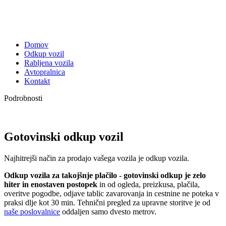
Domov
Odkup vozil
Rabljena vozila
Avtopralnica
Kontakt
Podrobnosti
Gotovinski odkup vozil
Najhitrejši način za prodajo vašega vozila je odkup vozila.
Odkup vozila za takojšnje plačilo - gotovinski odkup je zelo
hiter in enostaven postopek
in od ogleda, preizkusa, plačila,
overitve pogodbe, odjave tablic zavarovanja in cestnine ne poteka v
praksi dlje kot 30 min. Tehnični pregled za upravne storitve je od
naše poslovalnice
oddaljen samo dvesto metrov.